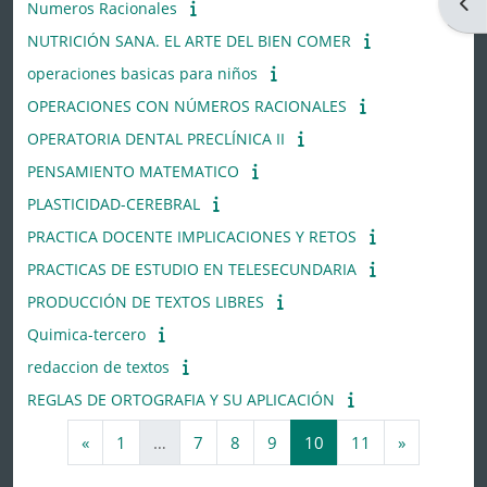
Abri
Numeros Racionales
NUTRICIÓN SANA. EL ARTE DEL BIEN COMER
operaciones basicas para niños
OPERACIONES CON NÚMEROS RACIONALES
OPERATORIA DENTAL PRECLÍNICA II
PENSAMIENTO MATEMATICO
PLASTICIDAD-CEREBRAL
PRACTICA DOCENTE IMPLICACIONES Y RETOS
PRACTICAS DE ESTUDIO EN TELESECUNDARIA
PRODUCCIÓN DE TEXTOS LIBRES
Quimica-tercero
redaccion de textos
REGLAS DE ORTOGRAFIA Y SU APLICACIÓN
Página anterior
Página 1
Página 7
Página 8
Página 9
Página 10
Página 11
Página sig
«
1
…
7
8
9
10
11
»