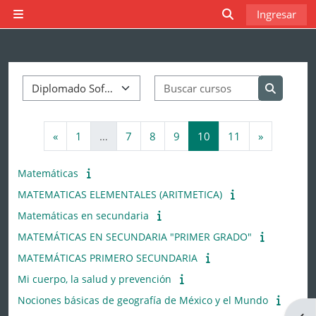
Saltar al contenido principal
Ingresar
Pánel lateral
Activar o desact
Categorías
Buscar curs
Buscar c
Página anterior
Página 1
Página 7
Página 8
Página 9
Página 10
Página 11
Página sig
«
1
…
7
8
9
10
11
»
Matemáticas
MATEMATICAS ELEMENTALES (ARITMETICA)
Matemáticas en secundaria
MATEMÁTICAS EN SECUNDARIA "PRIMER GRADO"
MATEMÁTICAS PRIMERO SECUNDARIA
Mi cuerpo, la salud y prevención
Nociones básicas de geografía de México y el Mundo