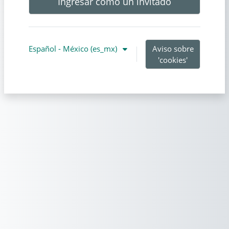
Ingresar como un invitado
Español - México ‎(es_mx)‎
Aviso sobre
'cookies'