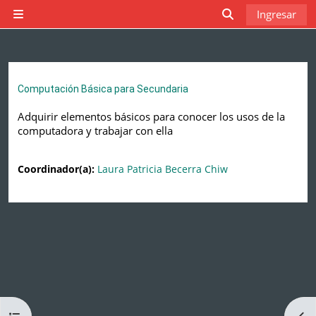
Saltar al contenido principal
Ingresar
Pánel lateral
Activar o desact
Computación Básica para Secundaria
Adquirir elementos básicos para conocer los usos de la
computadora y trabajar con ella
Coordinador(a):
Laura Patricia Becerra Chiw