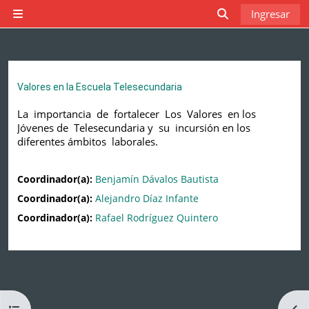
Saltar al contenido principal
Ingresar
Pánel lateral
Activar o desact
Valores en la Escuela Telesecundaria
La importancia de fortalecer Los Valores en los
Jóvenes de Telesecundaria y su incursión en los
diferentes ámbitos laborales.
Coordinador(a):
Benjamín Dávalos Bautista
Coordinador(a):
Alejandro Díaz Infante
Coordinador(a):
Rafael Rodríguez Quintero